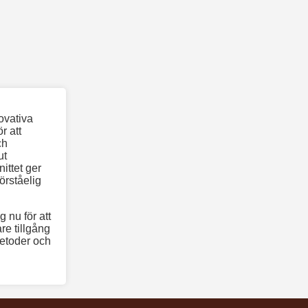
ovativa
r att
ch
ut
ittet ger
örståelig
 nu för att
re tillgång
metoder och