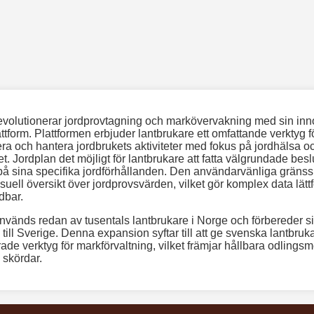
evolutionerar jordprovtagning och markövervakning med sin inn
attform. Plattformen erbjuder lantbrukare ett omfattande verktyg fö
a och hantera jordbrukets aktiviteter med fokus på jordhälsa o
et. Jordplan det möjligt för lantbrukare att fatta välgrundade besl
å sina specifika jordförhållanden. Den användarvänliga gränssn
isuell översikt över jordprovsvärden, vilket gör komplex data lättf
dbar.
nvänds redan av tusentals lantbrukare i Norge och förbereder sig
ill Sverige. Denna expansion syftar till att ge svenska lantbruka
rade verktyg för markförvaltning, vilket främjar hållbara odlings
 skördar.