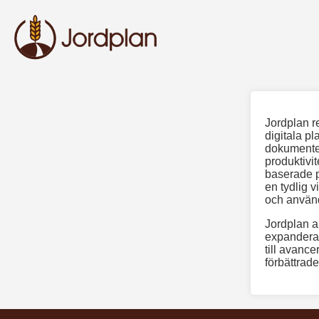
Jordplan r
digitala pl
dokumenter
produktivit
baserade p
en tydlig v
och använ
Jordplan a
expandera t
till avance
förbättrade